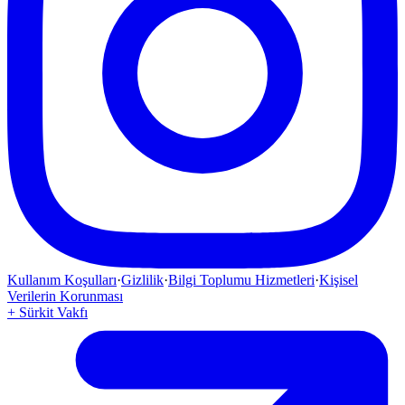
Kullanım Koşulları
·
Gizlilik
·
Bilgi Toplumu Hizmetleri
·
Kişisel
Verilerin Korunması
+
Sürkit Vakfı