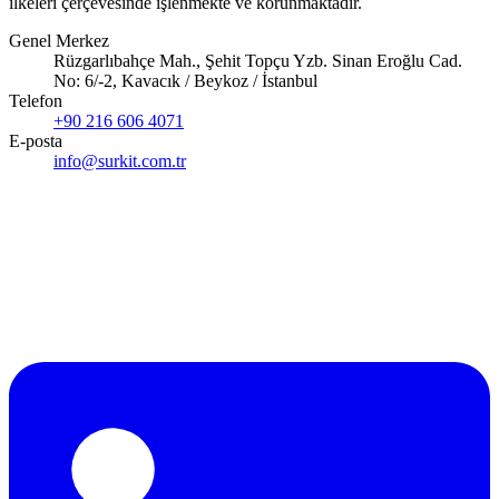
ilkeleri çerçevesinde işlenmekte ve korunmaktadır.
Genel Merkez
Rüzgarlıbahçe Mah., Şehit Topçu Yzb. Sinan Eroğlu Cad.
No: 6/-2, Kavacık / Beykoz / İstanbul
Telefon
+90 216 606 4071
E-posta
info@surkit.com.tr