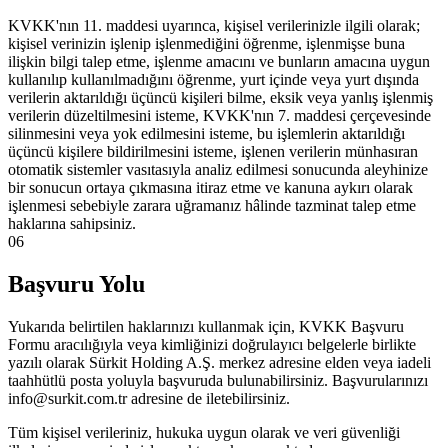
KVKK'nın 11. maddesi uyarınca, kişisel verilerinizle ilgili olarak;
kişisel verinizin işlenip işlenmediğini öğrenme, işlenmişse buna
ilişkin bilgi talep etme, işlenme amacını ve bunların amacına uygun
kullanılıp kullanılmadığını öğrenme, yurt içinde veya yurt dışında
verilerin aktarıldığı üçüncü kişileri bilme, eksik veya yanlış işlenmiş
verilerin düzeltilmesini isteme, KVKK'nın 7. maddesi çerçevesinde
silinmesini veya yok edilmesini isteme, bu işlemlerin aktarıldığı
üçüncü kişilere bildirilmesini isteme, işlenen verilerin münhasıran
otomatik sistemler vasıtasıyla analiz edilmesi sonucunda aleyhinize
bir sonucun ortaya çıkmasına itiraz etme ve kanuna aykırı olarak
işlenmesi sebebiyle zarara uğramanız hâlinde tazminat talep etme
haklarına sahipsiniz.
06
Başvuru Yolu
Yukarıda belirtilen haklarınızı kullanmak için, KVKK Başvuru
Formu aracılığıyla veya kimliğinizi doğrulayıcı belgelerle birlikte
yazılı olarak Sürkit Holding A.Ş. merkez adresine elden veya iadeli
taahhütlü posta yoluyla başvuruda bulunabilirsiniz. Başvurularınızı
info@surkit.com.tr adresine de iletebilirsiniz.
Tüm kişisel verileriniz, hukuka uygun olarak ve veri güvenliği