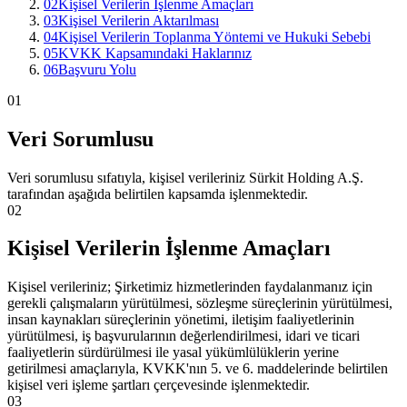
02
Kişisel Verilerin İşlenme Amaçları
03
Kişisel Verilerin Aktarılması
04
Kişisel Verilerin Toplanma Yöntemi ve Hukuki Sebebi
05
KVKK Kapsamındaki Haklarınız
06
Başvuru Yolu
01
Veri Sorumlusu
Veri sorumlusu sıfatıyla, kişisel verileriniz Sürkit Holding A.Ş.
tarafından aşağıda belirtilen kapsamda işlenmektedir.
02
Kişisel Verilerin İşlenme Amaçları
Kişisel verileriniz; Şirketimiz hizmetlerinden faydalanmanız için
gerekli çalışmaların yürütülmesi, sözleşme süreçlerinin yürütülmesi,
insan kaynakları süreçlerinin yönetimi, iletişim faaliyetlerinin
yürütülmesi, iş başvurularının değerlendirilmesi, idari ve ticari
faaliyetlerin sürdürülmesi ile yasal yükümlülüklerin yerine
getirilmesi amaçlarıyla, KVKK'nın 5. ve 6. maddelerinde belirtilen
kişisel veri işleme şartları çerçevesinde işlenmektedir.
03