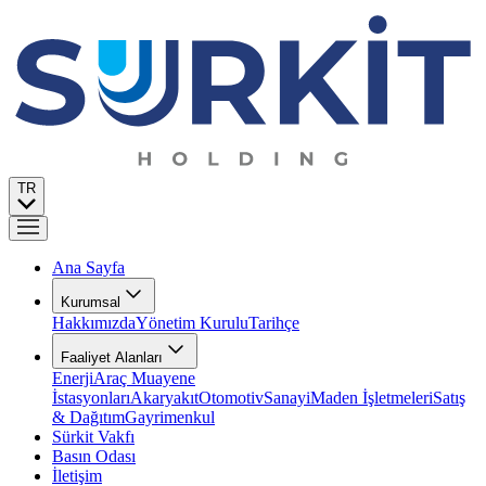
TR
Ana Sayfa
Kurumsal
Hakkımızda
Yönetim Kurulu
Tarihçe
Faaliyet Alanları
Enerji
Araç Muayene
İstasyonları
Akaryakıt
Otomotiv
Sanayi
Maden İşletmeleri
Satış
& Dağıtım
Gayrimenkul
Sürkit Vakfı
Basın Odası
İletişim